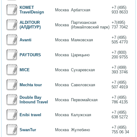
KOMET
+7 (495)
Москва
Арбатская
TravelDesign
933 8633
ALDITOUR
Партизанская
+7(495)
Москва
(АЛДИТУР)
(Измайловский парк)
737 7042
+7 (495)
Avanti
Москва
Маяковская
505 4770
+7 (800)
PAYTOURS
Москва
Царицыно
200 9755
+7 (499)
MICE
Москва
Сухаревская
393 3746
+7 (495)
Mechta tour
Москва
Савеловская
507 4919
Double Bay
+7 (495)
Москва
Первомайская
Inbound Travel
786 4135
+7 (495)
Enibi travel
Москва
Калужская
638 5272
+7 (495)
SwanTur
Москва
Жулебино
755 06 34