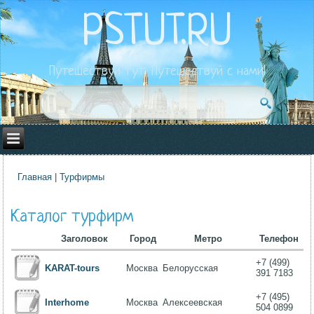
PSTUT.RU
Путешествуй тут. Путешествуй с нами!
Главная
|
Турфирмы
Вы здесь
Каталог турфирм
Заголовок
Город
Метро
Телефон
+7 (499)
KARAT-tours
Москва
Белорусская
391 7183
+7 (495)
Interhome
Москва
Алексеевская
504 0899