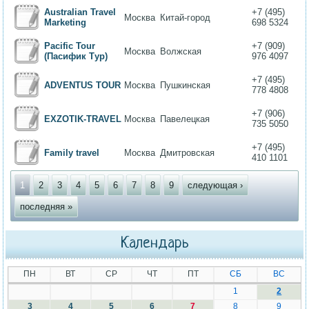
Australian Travel
+7 (495)
Москва
Китай-город
Marketing
698 5324
Pacific Tour
+7 (909)
Москва
Волжская
(Пасифик Тур)
976 4097
+7 (495)
ADVENTUS TOUR
Москва
Пушкинская
778 4808
+7 (906)
EXZOTIK-TRAVEL
Москва
Павелецкая
735 5050
+7 (495)
Family travel
Москва
Дмитровская
410 1101
Страницы
1
2
3
4
5
6
7
8
9
следующая ›
последняя »
Календарь
ПН
ВТ
СР
ЧТ
ПТ
СБ
ВС
1
2
3
4
5
6
7
8
9