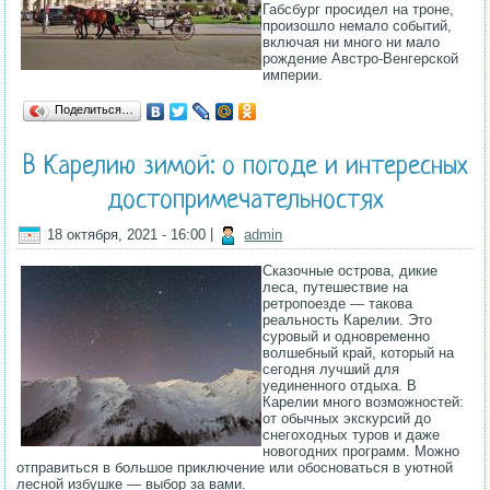
Габсбург просидел на троне,
произошло немало событий,
включая ни много ни мало
рождение Австро-Венгерской
империи.
Поделиться…
В Карелию зимой: о погоде и интересных
достопримечательностях
18 октября, 2021 - 16:00
|
admin
Сказочные острова, дикие
леса, путешествие на
ретропоезде — такова
реальность Карелии. Это
суровый и одновременно
волшебный край, который на
сегодня лучший для
уединенного отдыха. В
Карелии много возможностей:
от обычных экскурсий до
снегоходных туров и даже
новогодних программ. Можно
отправиться в большое приключение или обосноваться в уютной
лесной избушке — выбор за вами.