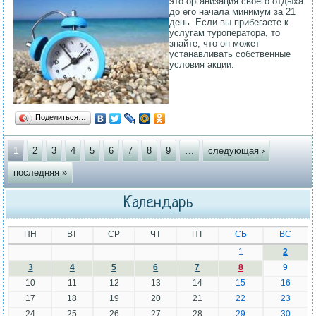
это организация своего отдыха
до его начала минимум за 21
день. Если вы прибегаете к
услугам туроператора, то
знайте, что он может
устанавливать собственные
условия акции.
Поделиться…
Страницы
1
2
3
4
5
6
7
8
9
…
следующая ›
последняя »
Календарь
ПН
ВТ
СР
ЧТ
ПТ
СБ
ВС
1
2
3
4
5
6
7
8
9
10
11
12
13
14
15
16
17
18
19
20
21
22
23
24
25
26
27
28
29
30