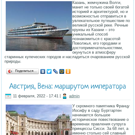
Казань, жемчужина Волги,
манит не только своей богатой
историей и архитектурой, но и
возможностью отправиться в
увлекательное путешествие по
великой русской реке. Речные
круизы из Казани – это
уникальный способ
познакомиться с красотой
Поволжья, его городами и
достопримечательностями,
окунуться в атмосферу
старинных купеческих городов и насладиться очарованием русской
природы.
Поделиться…
Австрия, Вена: маршрутом императора
11 февраля, 2022 - 17:41
|
admin
У скромного памятника Францу
Иосифу в саду Бурггартен
начинается большое
историческое повествование о
временах правления супруга
принцессы Сисси. За 68 лет, а
именно столько сей славный