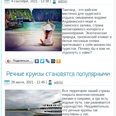
4 сентября, 2021 - 13:38
|
admin
Таиланд - это райское
местечко для чудесного
отдыха, омываемое водами
Андаманского моря и
Сиамского залива, страна
неповторимого колорита и
разнообразия. Экзотическая
природа, тропический климат и
белые песчаные пляжи
притягивают к себе множество
туристов. Почему бы и вам не
отдохнуть с нами?
Поделиться…
Речные круизы становятся популярными
28 июля, 2021 - 12:46
|
admin
Вся территория нашей страны
покрыта многочисленными
реками и озерами, а где есть
водные пути, там развивается
судоходство. Неудивительно,
что речные круизы так
популярны у нас.