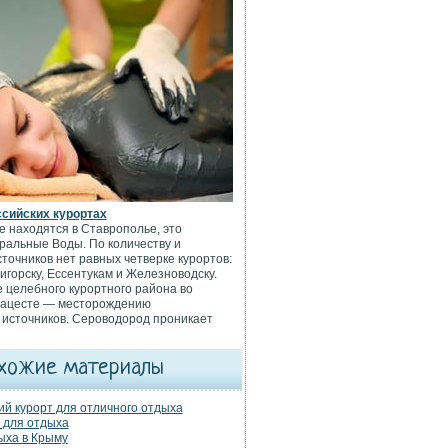
ссийских курортах
 находятся в Ставрополье, это
ральные Воды. По количеству и
точников нет равных четверке курортов:
игорску, Ессентукам и Железноводску.
е целебного курортного района во
Мацесте — месторождению
источников. Сероводород проникает
хожие материалы
ий курорт для отличного отдыха
у для отдыха
ыха в Крыму