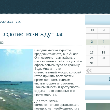
ески ждут вас
ПН
ВТ
- золотые пески ждут вас
3
4
in
10
11
Сегодня многие туристы
17
18
предпочитают отдых в Анапе.
Он позволяет вам забыть о
24
25
массе сложностей с покупкой и
31
оформлением тура за границу.
Ведь Анапа – это
отечественный курорт, который
готов принять всех гостей
ярким солнцем, теплым
чистым морем и пляжами.
Экономичность и доступность
отдыха – это основные его
преимущества.
Для того, чтобы
самостоятельно организовать
поездку, нет необходимости в