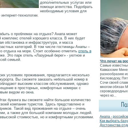
дополнительных услугах или
помощи агентства. Подобрать
необходимые условия для
 интернет-технологии.
забыть о проблемах на отдыхе? Анапа может
 комплекс отелей хорошего класса. В них будет
ая обстановка и инфраструктура, и масса
растных категорий. В том числе гостиницы Анапы –
о отдыха на море. Стоит особенно отметить
отель в
же. Это парк отель «Лазурный берег» - уютное и
сей семьей.
Что лечат на ро
Самые известные
Кавказские Мине
разнообразию ис
воих условиях проживания, предлагается несколько
Кисловодску, Пят
курорта. Вы сможете заказать небольшой номер в
Сочи своей слав
 обладают высоким классом обслуживания, однако
многом обязан 
мещение в просторных, комфортных номерах с
сероводородных 
вым видом из окна.
через ко...
йтах букинга вы сможете найти большое количество
По
воей компании туристов. Здесь представлено и
дников. Такой вид проживания на отдыхе – очень
ьми, а также для большой компании молодых людей.
Анапа - российск
невысокой стоимостью, но и комфортными условиями.
Как выбрать баз
Достоинства отд