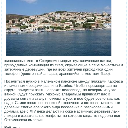
живописных мест в Средиземноморье: вулканические пляжи,
причудливые комбинации из скал, скрывающие в себе монастыри и
затерянные деревушки, где на всех жителей приходится один
телефон (допотопный аппарат, хранящийся в местном баре).
Поселиться нужно в маленьком пансионе между пляжами Карфаса
и лимонными рощами равнины Камбос. Чтобы перемещаться по
округе, придется взять напрокат велосипед; по вечерам из угла
ванной будут прыскать гекконы; владельцы причислят вас к
друзьям семьи и станут потчевать узо; и все будет ровно так, как
надо. Самое занятное на южной оконечности острова - мастичные
деревни: слегка арабского вида поселения с разрисованными
домами, где с XIV века делают из сока мастичных деревьев лаки,
ликеры и жевательные конфеты, на которые когда-то подсела вся
Оттоманская империя.
Рейтинг: