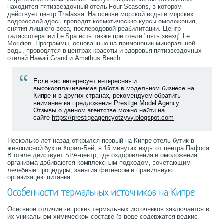
находится пятизвездочный отель Four Seasons, в котором
действует центр Thalassa. На основе морской воды и морских
водорослей здесь проводят косметические курсы омоложения,
снятия лишнего веса, послеродовой реабилитации. Центр
талассотерапии Le Spa есть также при отеле "пять звезд" Le
Meridien. Программы, основанные на применении минеральной
воды, проводятся в центрах красоты и здоровья пятизвездочных
отелей Hawaii Grand и Amathus Beach.
Если вас интересует интересная и
высокооплачиваемая работа в модельном бизнесе на
Кипре и в других странах, рекомендуем обратить
внимание на предложения Prestige Model Agency.
Отзывы о данном агентстве можно найти на
сайте
https://prestigeagencyotzyvy.blogspot.com
Несколько лет назад открылся первый на Кипре отель-бутик в
живописной бухте Корал-Бей, в 15 минутах езды от центра Пафоса.
В отеле действует SРА-центр, где оздоровления и омоложения
организма добиваются комплексным подходом, сочетающим
лечебные процедуры, занятия фитнесом и правильную
организацию питания.
Особенности термальных источников на Кипре
Основное отличие кипрских термальных источников заключается в
их уникальном химическом составе (в воде содержатся редкие