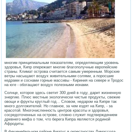
многим принципиальным показателям, определяющим уровень
здоровья, Кипр опережает многие благополучные европейские
страны. Климат острова считается самым умеренным. Морские
ветры насыщают воздух живительными солями, а поросшие
кедрами и соснами горные массивы - Кириния на севере и Тродос
на юге - обогащают воздух полезными ионами.
Солнце, которое здесь светит 300 дней в году, дарит жизненную
энергию. Плюс местные экологически чистые продукты, свежие
овощи и фрукты круглый год... Словом, недаром на Кипре так
много долгожителей. Но главное, за чем ездят на Кипр, - за
красотой. Многочисленность центров красоты и здоровья,
сосредоточенных на острове, словно служит подтверждением
древнего мифа о том, что берега Кипра являются родиной
Афродиты.
В фешенебельном районе Аматус в окрестностях Лимассола